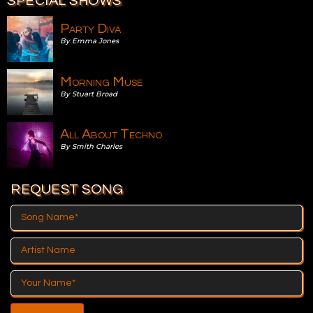
SPECIAL SHOWS
nel
Party Diva
By Emma Jones
nel
nel
Morning Muse
By Stuart Broad
nel
iş
All About Techno
By Smith Charles
nel
nel
REQUEST SONG
nel
nel
nel
nel
nel