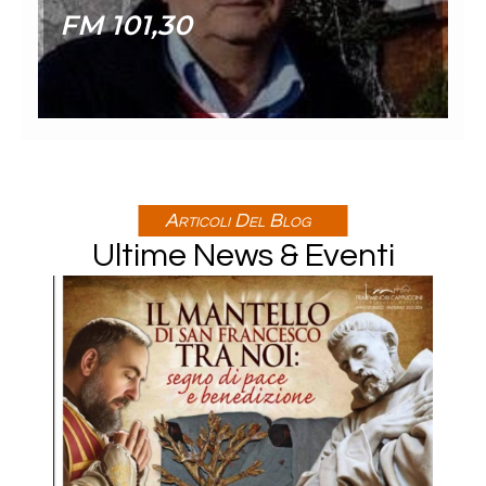
FM 101,30
PM
PM
13:00
- 24:00
Articoli Del Blog
Lorem Ipsum Dolor Sit Amet, Consectuer
Adipiscing Elit.
Aenaen Massa, Cum Soolis.
Ultime News & Eventi