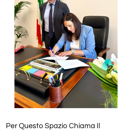
iş
iş
iris
rum
t
Per Questo Spazio Chiama Il
ş