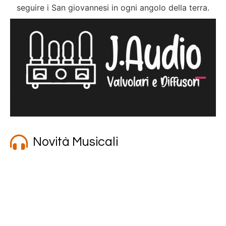
seguire i San giovannesi in ogni angolo della terra.
nel
nel
nel
J
nel
nel
nel
nel
Novità Musicali
nel
nel
nel
nel