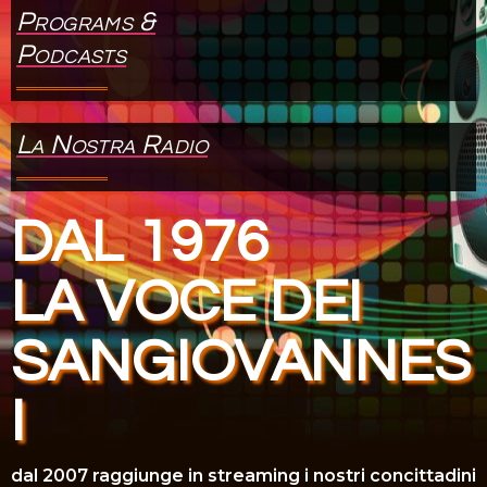
Programs &
nel
Podcasts
nel
nel
La Nostra Radio
nel
iş
DAL 1976
nel
nel
LA VOCE DEI
nel
SANGIOVANNES
nel
I
nel
nel
dal 2007 raggiunge in streaming i nostri concittadini
nel