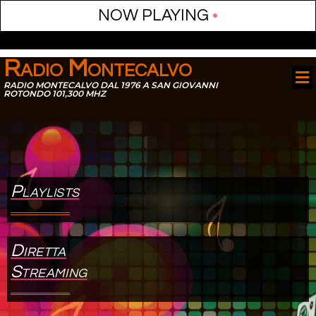
nel
NOW PLAYING
•
nel
etleri
Radio Montecalvo
RADIO MONTECALVO DAL 1976 A SAN GIOVANNI
ROTONDO 101,300 MHZ
Playlists
nel
nel
Diretta
nel
Streaming
nel
nel