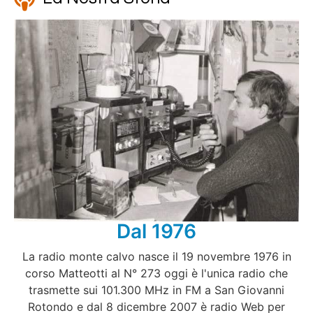
nel
nel
k
Dal 1976
ın al
La radio monte calvo nasce il 19 novembre 1976 in
corso Matteotti al N° 273 oggi è l'unica radio che
nel
trasmette sui 101.300 MHz in FM a San Giovanni
nel
Rotondo e dal 8 dicembre 2007 è radio Web per