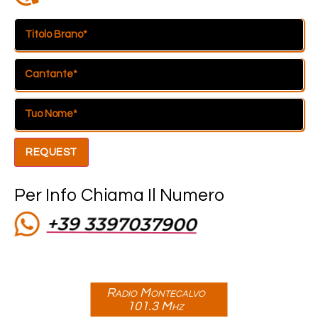
iriş
REQUEST
Per Info Chiama Il Numero
+39 3397037900
iş
bet
Radio Montecalvo
101.3 Mhz
iriş