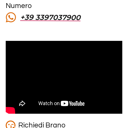
Numero
ibet giriş
+39 3397037900
ort
iriş
Richiedi Brano