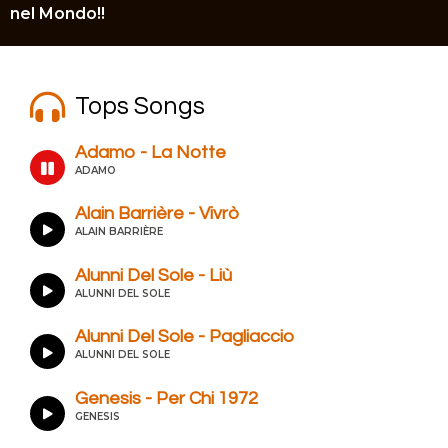
nel Mondo!!
nel
nel
Tops Songs
nel
nel
Adamo - La Notte
ADAMO
nel
Alain Barrière - Vivrò
nel
ALAIN BARRIÈRE
ın al
Alunni Del Sole - Liù
ALUNNI DEL SOLE
ın al
Alunni Del Sole - Pagliaccio
nel
ALUNNI DEL SOLE
nel
Genesis - Per Chi 1972
GENESIS
nel